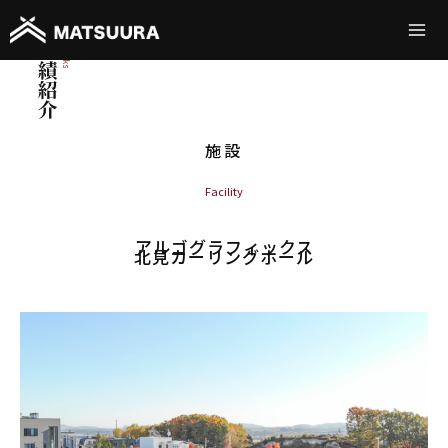
施設
Facility
アルゴグラフィックス
北見カーリングホール